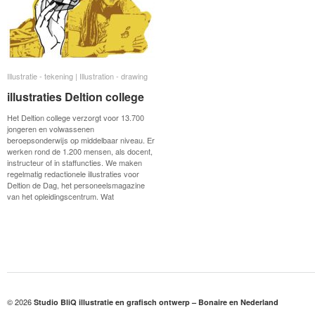
Illustratie - tekening | Illustration - drawing
Illustratie - tekening | Illustration - drawing
illustraties Deltion college
illustraties Deltion college
Het Deltion college verzorgt voor 13.700
jongeren en volwassenen
beroepsonderwijs op middelbaar niveau. Er
werken rond de 1.200 mensen, als docent,
instructeur of in staffuncties. We maken
regelmatig redactionele illustraties voor
Deltion de Dag, het personeelsmagazine
van het opleidingscentrum. Wat
© 2026
Studio BliQ illustratie en grafisch ontwerp – Bonaire en Nederland