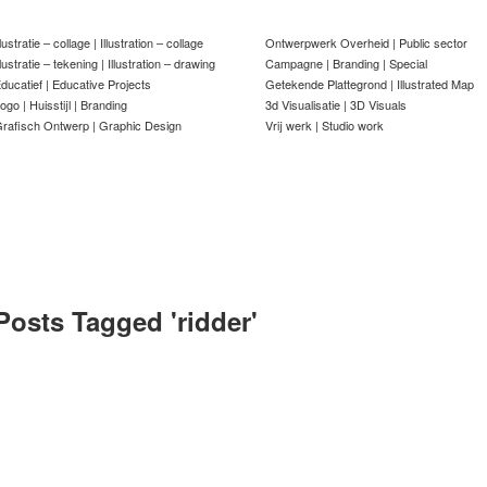
llustratie – collage | Illustration – collage
Ontwerpwerk Overheid | Public sector
llustratie – tekening | Illustration – drawing
Campagne | Branding | Special
ducatief | Educative Projects
Getekende Plattegrond | Illustrated Map
ogo | Huisstijl | Branding
3d Visualisatie | 3D Visuals
rafisch Ontwerp | Graphic Design
Vrij werk | Studio work
Posts Tagged '
ridder
'