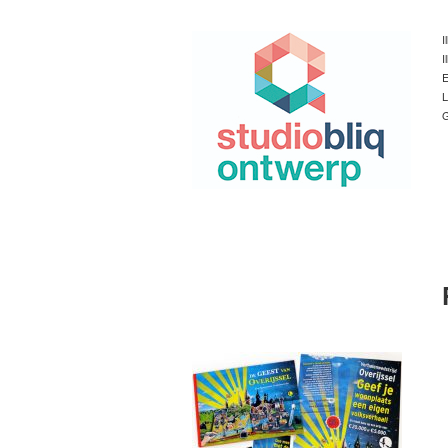
I
I
E
L
G