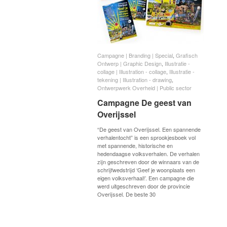
Campagne | Branding | Special
Campagne | Branding | Special
,
Grafisch
Grafisch
Ontwerp | Graphic Design
Ontwerp | Graphic Design
,
Illustratie -
Illustratie -
collage | Illustration - collage
collage | Illustration - collage
,
Illustratie -
Illustratie -
tekening | Illustration - drawing
tekening | Illustration - drawing
,
Ontwerpwerk Overheid | Public sector
Ontwerpwerk Overheid | Public sector
Campagne De geest van
Campagne De geest van
Overijssel
Overijssel
“De geest van Overijssel. Een spannende
verhalentocht” is een sprookjesboek vol
met spannende, historische en
hedendaagse volksverhalen. De verhalen
zijn geschreven door de winnaars van de
schrijfwedstrijd ‘Geef je woonplaats een
eigen volksverhaal!’. Een campagne die
werd uitgeschreven door de provincie
Overijssel. De beste 30