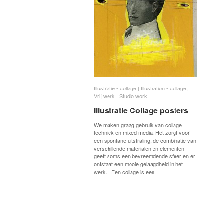
Illustratie - collage | Illustration - collage
Illustratie - collage | Illustration - collage
,
Vrij werk | Studio work
Vrij werk | Studio work
Illustratie Collage posters
Illustratie Collage posters
We maken graag gebruik van collage
techniek en mixed media. Het zorgt voor
een spontane uitstraling, de combinatie van
verschillende materialen en elementen
geeft soms een bevreemdende sfeer en er
ontstaat een mooie gelaagdheid in het
werk. Een collage is een