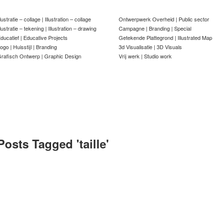
llustratie – collage | Illustration – collage
Ontwerpwerk Overheid | Public sector
llustratie – tekening | Illustration – drawing
Campagne | Branding | Special
ducatief | Educative Projects
Getekende Plattegrond | Illustrated Map
ogo | Huisstijl | Branding
3d Visualisatie | 3D Visuals
rafisch Ontwerp | Graphic Design
Vrij werk | Studio work
Posts Tagged '
taille
'