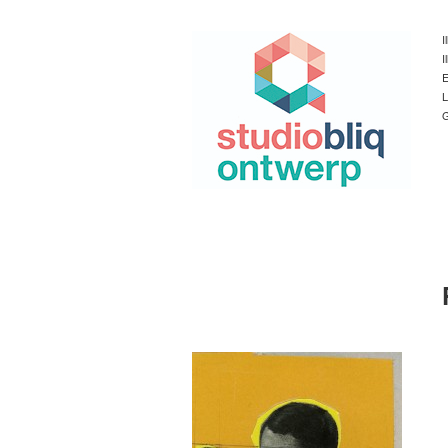
I
I
E
L
G