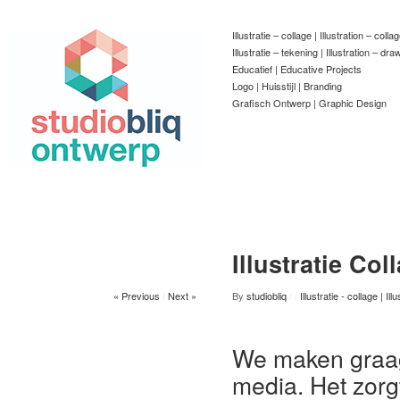
Illustratie – collage | Illustration – colla
Illustratie – tekening | Illustration – dra
Educatief | Educative Projects
Logo | Huisstijl | Branding
Grafisch Ontwerp | Graphic Design
Illustratie Col
« Previous
/
Next »
By
studiobliq
/
/
Illustratie - collage | Ill
We maken graag
media. Het zorgt