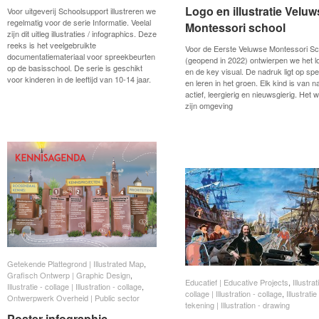
Logo en illustratie Veluw
Logo en illustratie Veluw
Voor uitgeverij Schoolsupport illustreren we
regelmatig voor de serie Informatie. Veelal
Montessori school
Montessori school
zijn dit uitleg illustraties / infographics. Deze
reeks is het veelgebruikte
Voor de Eerste Veluwse Montessori Sc
documentatiemateriaal voor spreekbeurten
(geopend in 2022) ontwierpen we het l
op de basisschool. De serie is geschikt
en de key visual. De nadruk ligt op spe
voor kinderen in de leeftijd van 10-14 jaar.
en leren in het groen. Elk kind is van n
actief, leergierig en nieuwsgierig. Het wi
zijn omgeving
Getekende Plattegrond | Illustrated Map
Getekende Plattegrond | Illustrated Map
,
Grafisch Ontwerp | Graphic Design
Grafisch Ontwerp | Graphic Design
,
Educatief | Educative Projects
Educatief | Educative Projects
,
Illustrat
Illustrat
Illustratie - collage | Illustration - collage
Illustratie - collage | Illustration - collage
,
collage | Illustration - collage
collage | Illustration - collage
,
Illustratie
Illustratie
Ontwerpwerk Overheid | Public sector
Ontwerpwerk Overheid | Public sector
tekening | Illustration - drawing
tekening | Illustration - drawing
Poster infographic
Poster infographic