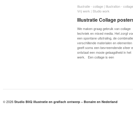
Illustratie - collage | Illustration - collag
Illustratie - collage | Illustration - collag
Vrij werk | Studio work
Vrij werk | Studio work
Illustratie Collage poster
Illustratie Collage poster
We maken graag gebruik van collage
techniek en mixed media. Het zorgt vo
een spontane uitstraling, de combinati
verschillende materialen en elementen
geeft soms een bevreemdende sfeer e
ontstaat een mooie gelaagdheid in het
werk. Een collage is een
© 2026
Studio BliQ illustratie en grafisch ontwerp – Bonaire en Nederland