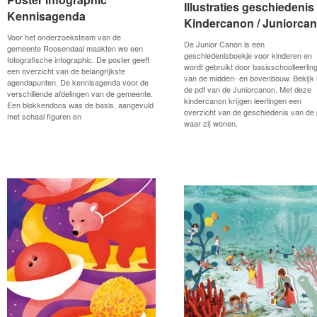
Illustraties geschiedenis
Illustraties geschiedenis
Kennisagenda
Kennisagenda
Kindercanon / Juniorca
Kindercanon / Juniorca
Voor het onderzoeksteam van de
De Junior Canon is een
gemeente Roosendaal maakten we een
geschiedenisboekje voor kinderen en
fotografische infographic. De poster geeft
wordt gebruikt door basisschoolleerlin
een overzicht van de belangrijkste
van de midden- en bovenbouw. Bekijk 
agendapunten. De kennisagenda voor de
de pdf van de Juniorcanon. Met deze
verschillende afdelingen van de gemeente.
kindercanon krijgen leerlingen een
Een blokkendoos was de basis, aangevuld
overzicht van de geschiedenis van de 
met schaal figuren en
waar zij wonen.