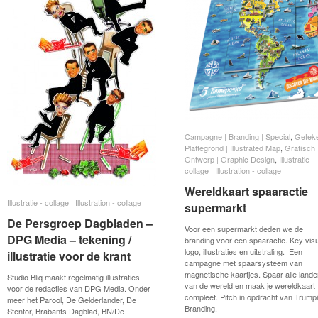
Campagne | Branding | Special
Campagne | Branding | Special
,
Getek
Getek
Plattegrond | Illustrated Map
Plattegrond | Illustrated Map
,
Grafisch
Grafisch
Ontwerp | Graphic Design
Ontwerp | Graphic Design
,
Illustratie -
Illustratie -
collage | Illustration - collage
collage | Illustration - collage
Wereldkaart spaaractie
Wereldkaart spaaractie
Illustratie - collage | Illustration - collage
Illustratie - collage | Illustration - collage
supermarkt
supermarkt
De Persgroep Dagbladen –
De Persgroep Dagbladen –
Voor een supermarkt deden we de
DPG Media – tekening /
DPG Media – tekening /
branding voor een spaaractie. Key visu
logo, illustraties en uitstraling. Een
illustratie voor de krant
illustratie voor de krant
campagne met spaarsysteem van
magnetische kaartjes. Spaar alle land
Studio Bliq maakt regelmatig illustraties
van de wereld en maak je wereldkaart
voor de redacties van DPG Media. Onder
compleet. Pitch in opdracht van Trumpi
meer het Parool, De Gelderlander, De
Branding.
Stentor, Brabants Dagblad, BN/De