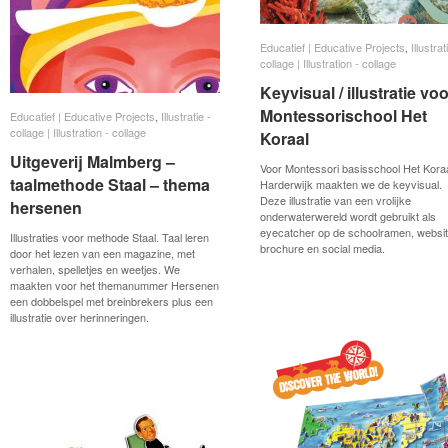
Educatief | Educative Projects
Educatief | Educative Projects
,
Illustrat
Illustrat
collage | Illustration - collage
collage | Illustration - collage
Keyvisual / illustratie vo
Keyvisual / illustratie vo
Montessorischool Het
Montessorischool Het
Educatief | Educative Projects
Educatief | Educative Projects
,
Illustratie -
Illustratie -
collage | Illustration - collage
collage | Illustration - collage
Koraal
Koraal
Uitgeverij Malmberg –
Uitgeverij Malmberg –
Voor Montessori basisschool Het Koraa
taalmethode Staal – thema
taalmethode Staal – thema
Harderwijk maakten we de keyvisual.
Deze illustratie van een vrolijke
hersenen
hersenen
onderwaterwereld wordt gebruikt als
eyecatcher op de schoolramen, websit
Illustraties voor methode Staal. Taal leren
brochure en social media.
door het lezen van een magazine, met
verhalen, spelletjes en weetjes. We
maakten voor het themanummer Hersenen
een dobbelspel met breinbrekers plus een
illustratie over herinneringen.