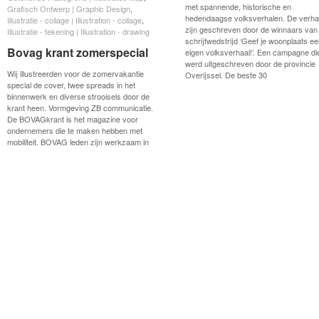
met spannende, historische en
Grafisch Ontwerp | Graphic Design
Grafisch Ontwerp | Graphic Design
,
hedendaagse volksverhalen. De verha
Illustratie - collage | Illustration - collage
Illustratie - collage | Illustration - collage
,
zijn geschreven door de winnaars van
Illustratie - tekening | Illustration - drawing
Illustratie - tekening | Illustration - drawing
schrijfwedstrijd ‘Geef je woonplaats e
Bovag krant zomerspecial
Bovag krant zomerspecial
eigen volksverhaal!’. Een campagne di
werd uitgeschreven door de provincie
Wij illustreerden voor de zomervakantie
Overijssel. De beste 30
special de cover, twee spreads in het
binnenwerk en diverse strooisels door de
krant heen. Vormgeving ZB communicatie.
De BOVAGkrant is het magazine voor
ondernemers die te maken hebben met
mobiliteit. BOVAG leden zijn werkzaam in