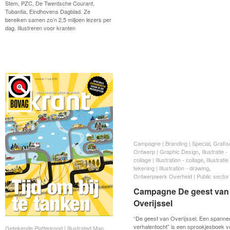
Stem, PZC, De Twentsche Courant,
Tubantia, Eindhovens Dagblad. Ze
bereiken samen zo’n 2,5 miljoen lezers per
dag. Illustreren voor kranten
Campagne | Branding | Special
Campagne | Branding | Special
,
Grafis
Grafis
Ontwerp | Graphic Design
Ontwerp | Graphic Design
,
Illustratie -
Illustratie -
collage | Illustration - collage
collage | Illustration - collage
,
Illustratie
Illustratie
tekening | Illustration - drawing
tekening | Illustration - drawing
,
Ontwerpwerk Overheid | Public sector
Ontwerpwerk Overheid | Public sector
Campagne De geest van
Campagne De geest van
Overijssel
Overijssel
“De geest van Overijssel. Een spann
verhalentocht” is een sprookjesboek v
Getekende Plattegrond | Illustrated Map
Getekende Plattegrond | Illustrated Map
,