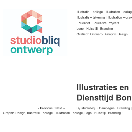
Illustratie – collage | Illustration – colla
Illustratie – tekening | Illustration – dra
Educatief | Educative Projects
Logo | Huisstijl | Branding
Grafisch Ontwerp | Graphic Design
Illustraties e
Diensttijd Bon
« Previous
/
Next »
By
studiobliq
/
/
Campagne | Branding |
Graphic Design
,
Illustratie - collage | Illustration - collage
,
Logo | Huisstijl | Branding
/