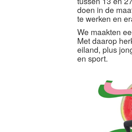
tussen 13 en 27
doen in de maats
te werken en er
We maakten een 
Met daarop herk
eiland, plus jon
en sport.