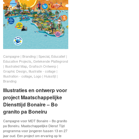
Campagne | Branding | Special
Campagne | Branding | Special
,
Educatief |
Educatief |
Educative Projects
Educative Projects
,
Getekende Plattegrond
Getekende Plattegrond
| Illustrated Map
| Illustrated Map
,
Grafisch Ontwerp |
Grafisch Ontwerp |
Graphic Design
Graphic Design
,
Illustratie - collage |
Illustratie - collage |
Illustration - collage
Illustration - collage
,
Logo | Huisstijl |
Logo | Huisstijl |
Branding
Branding
Illustraties en ontwerp voor
Illustraties en ontwerp voor
project Maatschappelijke
project Maatschappelijke
Diensttijd Bonaire – Bo
Diensttijd Bonaire – Bo
granito pa Boneiru
granito pa Boneiru
Campagne voor MDT Bonaire – Bo granito
pa Boneiru. Maatschappelijke Dienst Tijd
programma voor jongeren tussen 13 en 27
jaar oud. Een project om ervaring op te