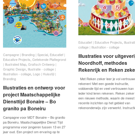
Educatief | Educative Projects
Educatief | Educative Projects
,
Illustrat
Illustrat
collage | Illustration - collage
collage | Illustration - collage
Campagne | Branding | Special
Campagne | Branding | Special
,
Educatief |
Educatief |
Illustraties voor uitgeveri
Illustraties voor uitgeveri
Educative Projects
Educative Projects
,
Getekende Plattegrond
Getekende Plattegrond
Noordhoff, methodes
Noordhoff, methodes
| Illustrated Map
| Illustrated Map
,
Grafisch Ontwerp |
Grafisch Ontwerp |
Rekenrijk en Reken zeke
Rekenrijk en Reken zeke
Graphic Design
Graphic Design
,
Illustratie - collage |
Illustratie - collage |
Illustration - collage
Illustration - collage
,
Logo | Huisstijl |
Logo | Huisstijl |
Branding
Branding
Met Reken zeker leer je vol vertrouw
rekenen! Met een goede instructie,
Illustraties en ontwerp voor
Illustraties en ontwerp voor
voldoende tijd en veel vertrouwen kan
ieder kind leren rekenen. Reken zeker 
project Maatschappelijke
project Maatschappelijke
een nieuwe methode, waarin de meest
Diensttijd Bonaire – Bo
Diensttijd Bonaire – Bo
recente inzichten op het gebied van
granito pa Boneiru
granito pa Boneiru
rekenonderwijs zijn verwerkt. Instructi
Campagne voor MDT Bonaire – Bo granito
pa Boneiru. Maatschappelijke Dienst Tijd
programma voor jongeren tussen 13 en 27
jaar oud. Een project om ervaring op te