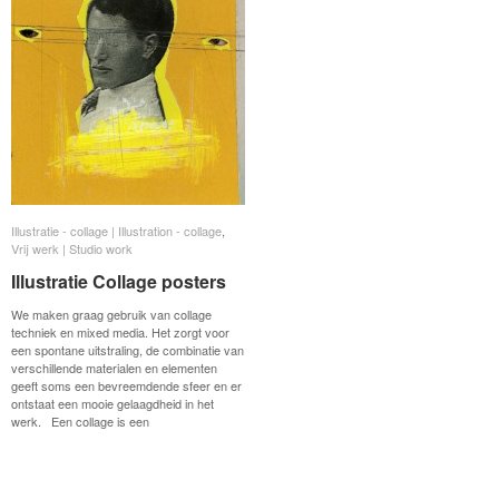
Illustratie - collage | Illustration - collage
Illustratie - collage | Illustration - collage
,
Vrij werk | Studio work
Vrij werk | Studio work
Illustratie Collage posters
Illustratie Collage posters
We maken graag gebruik van collage
techniek en mixed media. Het zorgt voor
een spontane uitstraling, de combinatie van
verschillende materialen en elementen
geeft soms een bevreemdende sfeer en er
ontstaat een mooie gelaagdheid in het
werk. Een collage is een