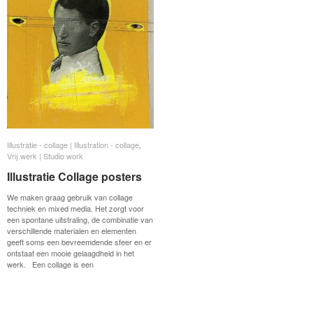
Illustratie - collage | Illustration - collage
Illustratie - collage | Illustration - collage
,
Vrij werk | Studio work
Vrij werk | Studio work
Illustratie Collage posters
Illustratie Collage posters
We maken graag gebruik van collage
techniek en mixed media. Het zorgt voor
een spontane uitstraling, de combinatie van
verschillende materialen en elementen
geeft soms een bevreemdende sfeer en er
ontstaat een mooie gelaagdheid in het
werk. Een collage is een